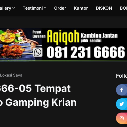
allery
Testimoni
Order
Kantor
DISKON
BO
 Lokasi Saya
Fol
666-05 Tempat
o Gamping Krian