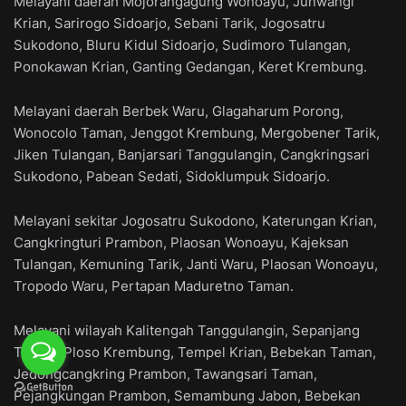
Melayani daerah Mojorangagung Wonoayu, Junwangi
Krian, Sarirogo Sidoarjo, Sebani Tarik, Jogosatru
Sukodono, Bluru Kidul Sidoarjo, Sudimoro Tulangan,
Ponokawan Krian, Ganting Gedangan, Keret Krembung.
Melayani daerah Berbek Waru, Glagaharum Porong,
Wonocolo Taman, Jenggot Krembung, Mergobener Tarik,
Jiken Tulangan, Banjarsari Tanggulangin, Cangkringsari
Sukodono, Pabean Sedati, Sidoklumpuk Sidoarjo.
Melayani sekitar Jogosatru Sukodono, Katerungan Krian,
Cangkringturi Prambon, Plaosan Wonoayu, Kajeksan
Tulangan, Kemuning Tarik, Janti Waru, Plaosan Wonoayu,
Tropodo Waru, Pertapan Maduretno Taman.
Melayani wilayah Kalitengah Tanggulangin, Sepanjang
Taman, Ploso Krembung, Tempel Krian, Bebekan Taman,
Jedongcangkring Prambon, Tawangsari Taman,
Pejangkungan Prambon, Semambung Jabon, Bebekan