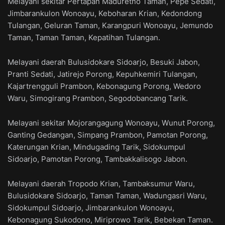
Melayani sekitar Pertapan Maduretno Taman, Pepe Sedati,
Jimbarankulon Wonoayu, Keboharan Krian, Kedondong
Tulangan, Geluran Taman, Karangpuri Wonoayu, Jemundo
Taman, Taman Taman, Kepatihan Tulangan.
Melayani daerah Bulusidokare Sidoarjo, Besuki Jabon,
Pranti Sedati, Jatirejo Porong, Kepuhkemiri Tulangan,
Kajartrengguli Prambon, Kebonagung Porong, Wedoro
Waru, Simogirang Prambon, Segodobancang Tarik.
Melayani sekitar Mojorangagung Wonoayu, Wunut Porong,
Ganting Gedangan, Simpang Prambon, Pamotan Porong,
Katerungan Krian, Mindugading Tarik, Sidokumpul
Sidoarjo, Pamotan Porong, Tambakkalisogo Jabon.
Melayani daerah Tropodo Krian, Tambaksumur Waru,
Bulusidokare Sidoarjo, Taman Taman, Wadungasri Waru,
Sidokumpul Sidoarjo, Jimbarankulon Wonoayu,
Kebonagung Sukodono, Miriprowo Tarik, Bebekan Taman.