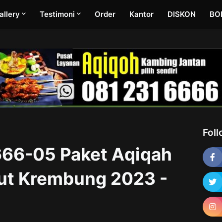
allery
Testimoni
Order
Kantor
DISKON
BO
Fol
66-05 Paket Aqiqah
jut Krembung 2023 -