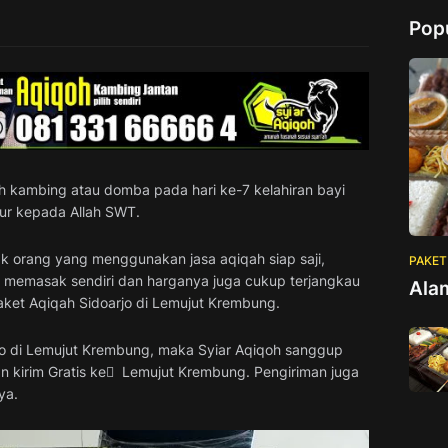
Pop
 kambing atau domba pada hari ke-7 kelahiran bayi
ur kepada Allah SWT.
ak orang yang menggunakan jasa aqiqah siap saji,
PAKET
ot memasak sendiri dan harganya juga cukup terjangkau
Ala
aket Aqiqah Sidoarjo di Lemujut Krembung.
jo di Lemujut Krembung, maka Syiar Aqiqoh sanggup
 kirim Gratis ke ِ Lemujut Krembung. Pengiriman juga
ya.