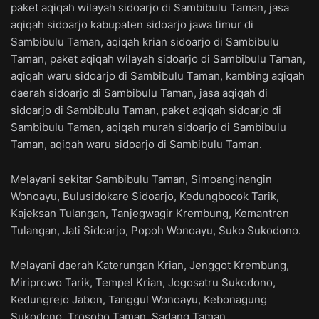
paket aqiqah wilayah sidoarjo di Sambibulu Taman, jasa
aqiqah sidoarjo kabupaten sidoarjo jawa timur di
Sambibulu Taman, aqiqah krian sidoarjo di Sambibulu
Taman, paket aqiqah wilayah sidoarjo di Sambibulu Taman,
aqiqah waru sidoarjo di Sambibulu Taman, kambing aqiqah
daerah sidoarjo di Sambibulu Taman, jasa aqiqah di
sidoarjo di Sambibulu Taman, paket aqiqah sidoarjo di
Sambibulu Taman, aqiqah murah sidoarjo di Sambibulu
Taman, aqiqah waru sidoarjo di Sambibulu Taman.
Melayani sekitar Sambibulu Taman, Simoanginangin
Wonoayu, Bulusidokare Sidoarjo, Kedungbocok Tarik,
Kajeksan Tulangan, Tanjegwagir Krembung, Kemantren
Tulangan, Jati Sidoarjo, Popoh Wonoayu, Suko Sukodono.
Melayani daerah Katerungan Krian, Jenggot Krembung,
Miriprowo Tarik, Tempel Krian, Jogosatru Sukodono,
Kedungrejo Jabon, Tanggul Wonoayu, Kebonagung
Sukodono, Trosobo Taman, Sadang Taman.