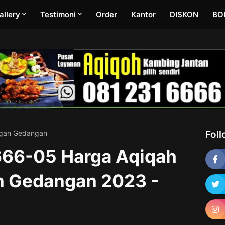
allery
Testimoni
Order
Kantor
DISKON
BO
ragan Gedangan
Fol
66-05 Harga Aqiqah
n Gedangan 2023 -