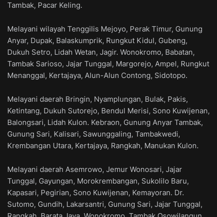
Tambak, Pacar Keling.
Melayani wilayah Tenggilis Mejoyo, Perak Timur, Gunung
Anyar, Dupak, Balaskumprik, Rungkut Kidul, Gubeng,
Dukuh Setro, Lidah Wetan, Jagir. Wonokromo, Babatan,
Tambak Sarioso, Jajar Tunggal, Margorejo, Ampel, Rungkut
Menanggal, Kertajaya, Alun-Alun Contong, Sidotopo.
Melayani daerah Bringin, Nyamplungan, Bulak, Pakis,
Ketintang, Dukuh Sutorejo, Bendul Merisi, Sono Kuwijenan,
Balongsari, Lidah Kulon. Kebraon, Gunung Anyar Tambak,
Gunung Sari, Kalisari, Sawunggaling, Tambakwedi,
Krembangan Utara, Kertajaya, Rangkah, Manukan Kulon.
Melayani daerah Asemrowo, Jemur Wonosari, Jajar
Tunggal, Gayungan, Morokrembangan, Sukolilo Baru,
Kapasari, Pegirian, Sono Kuwijenan, Kemayoran. Dr.
Sutomo, Gundih, Lakarsantri, Gunung Sari, Jajar Tunggal,
Rangkah, Barata Jaya, Wonokromo, Tambak Osowilangun,