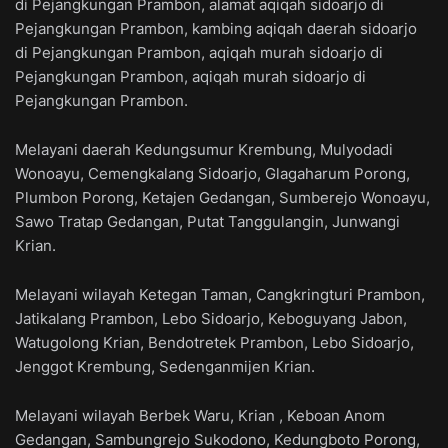
di Pejangkungan Prambon, alamat aqiqah sidoarjo di
Pejangkungan Prambon, kambing aqiqah daerah sidoarjo
di Pejangkungan Prambon, aqiqah murah sidoarjo di
Pejangkungan Prambon, aqiqah murah sidoarjo di
Pejangkungan Prambon.
Melayani daerah Kedungsumur Krembung, Mulyodadi
Wonoayu, Cemengkalang Sidoarjo, Glagaharum Porong,
Plumbon Porong, Ketajen Gedangan, Sumberejo Wonoayu,
Sawo Tratap Gedangan, Putat Tanggulangin, Junwangi
Krian.
Melayani wilayah Ketegan Taman, Cangkringturi Prambon,
Jatikalang Prambon, Lebo Sidoarjo, Keboguyang Jabon,
Watugolong Krian, Bendotretek Prambon, Lebo Sidoarjo,
Jenggot Krembung, Sedenganmijen Krian.
Melayani wilayah Berbek Waru, Krian , Keboan Anom
Gedangan, Sambungrejo Sukodono, Kedungboto Porong,