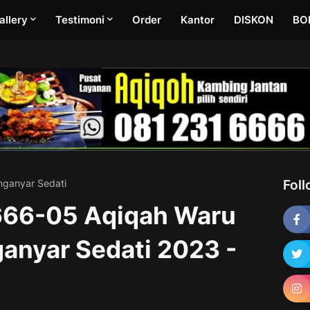
allery
Testimoni
Order
Kantor
DISKON
BO
nganyar Sedati
Fol
66-05 Aqiqah Waru
ganyar Sedati 2023 -