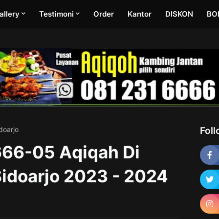
allery
Testimoni
Order
Kantor
DISKON
BO
doarjo
Fol
66-05 Aqiqah Di
Sidoarjo 2023 - 2024