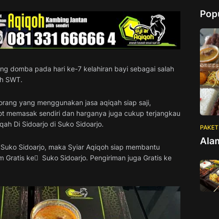
Pop
g domba pada hari ke-7 kelahiran bayi sebagai salah
ah SWT.
orang yang menggunakan jasa aqiqah siap saji,
pot memasak sendiri dan harganya juga cukup terjangkau
ah Di Sidoarjo di Suko Sidoarjo.
PAKET
Ala
i Suko Sidoarjo, maka Syiar Aqiqoh siap membantu
 Gratis ke ِ Suko Sidoarjo. Pengiriman juga Gratis ke