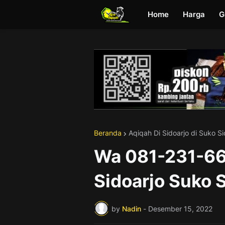
Home
Harga
G
Beranda
Aqiqah Di Sidoarjo di Suko Si
Wa 081-231-66
Sidoarjo Suko 
by
Nadin
-
Desember 15, 2022