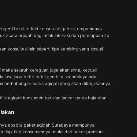
gerti betul terkait konsep aqiqah ini, umpamanya
k acara aqiqah bagi anak laki-laki dan perempuan itu
an konsultasi lain seperti tipe kambing yang sesuai
i maka seluruh keraguan juga akan sirna, kecuali
a jasa juga betul-betul gembira seandainya ada
i berhubungan acara aqiqah yang akan dikerjakannya.
ila aqiqah konsumen berjalan lancar tanpa halangan.
diakan
umnya apabila paket aqiqah Surabaya mempunyai
leh tiap-tiap konsumennya, mulai dari paket premium