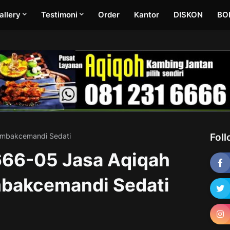
allery
Testimoni
Order
Kantor
DISKON
BO
Tambakcemandi Sedati
Fol
66-05 Jasa Aqiqah
mbakcemandi Sedati