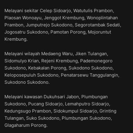
Melayani sekitar Celep Sidoarjo, Watutulis Prambon,
Plaosan Wonoayu, Jenggot Krembung, Wonoplintahan
Prambon, Jumputrejo Sukodono, Segorotambak Sedati,
Jogosatru Sukodono, Pamotan Porong, Mojoruntut
Krembung.
Melayani wilayah Medaeng Waru, Jiken Tulangan,
Sidomulyo Krian, Rejeni Krembung, Pademonegoro
Sukodono, Kebakalan Porong, Sukodono Sukodono,
Keloposepuluh Sukodono, Penatarsewu Tanggulangin,
Sukodono Sukodono.
Melayani kawasan Dukuhsari Jabon, Plumbungan
Sukodono, Pucang Sidoarjo, Lemahputro Sidoarjo,
Kedungsugo Prambon, Sidokumpul Sidoarjo, Grinting
Tulangan, Suko Sukodono, Plumbungan Sukodono,
Glagaharum Porong.