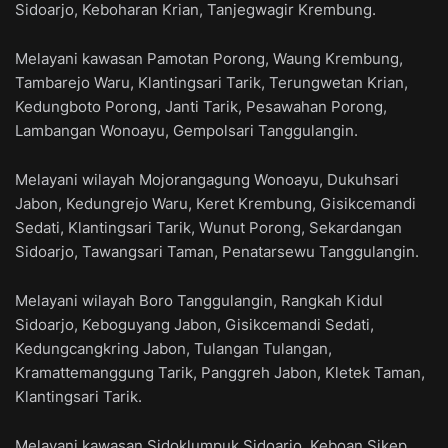
Sidoarjo, Keboharan Krian, Tanjegwagir Krembung.
Melayani kawasan Pamotan Porong, Waung Krembung,
Tambarejo Waru, Klantingsari Tarik, Terungwetan Krian,
Kedungboto Porong, Janti Tarik, Pesawahan Porong,
Lambangan Wonoayu, Gempolsari Tanggulangin.
Melayani wilayah Mojorangagung Wonoayu, Dukuhsari
Jabon, Kedungrejo Waru, Keret Krembung, Gisikcemandi
Sedati, Klantingsari Tarik, Wunut Porong, Sekardangan
Sidoarjo, Tawangsari Taman, Penatarsewu Tanggulangin.
Melayani wilayah Boro Tanggulangin, Rangkah Kidul
Sidoarjo, Keboguyang Jabon, Gisikcemandi Sedati,
Kedungcangkring Jabon, Tulangan Tulangan,
Kramattemanggung Tarik, Panggreh Jabon, Kletek Taman,
Klantingsari Tarik.
Melayani kawasan Sidoklumpuk Sidoarjo, Keboan Sikep